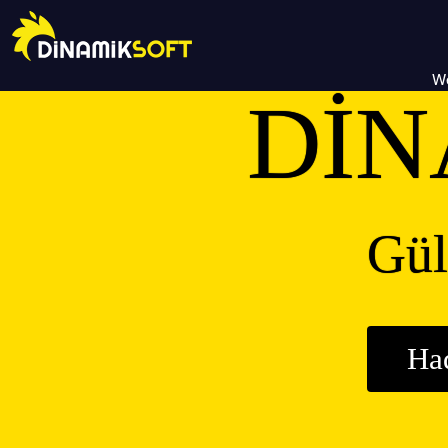
We
DİN
Gül
Ha