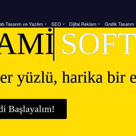
b Tasarım ve Yazılım
SEO
Dijital Reklam
Grafik Tasarım
AMİK
SOF
er yüzlü, harika bir e
di Başlayalım!