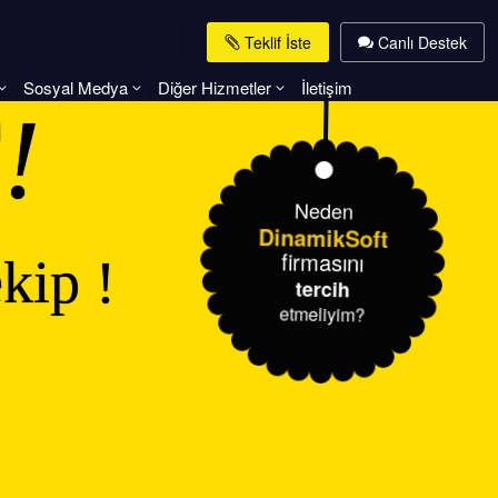
Teklif İste
Canlı Destek
Sosyal Medya
Diğer Hizmetler
İletişim
T
!
Neden
DinamikSoft
firmasını
kip !
tercih
etmeliyim?