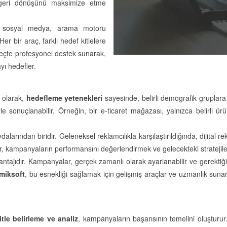
ın geri dönüşünü maksimize etme
da sosyal medya, arama motoru
er bir araç, farklı hedef kitlelere
reçte profesyonel destek sunarak,
yı hedefler.
k olarak,
hedefleme yetenekleri
sayesinde, belirli demografik gruplara v
nuçlanabilir. Örneğin, bir e-ticaret mağazası, yalnızca belirli ürün 
ydalarından biridir. Geleneksel reklamcılıkla karşılaştırıldığında, dijita
iler, kampanyaların performansını değerlendirmek ve gelecekteki stratejile
antajıdır. Kampanyalar, gerçek zamanlı olarak ayarlanabilir ve gerektiğin
miksoft
, bu esnekliği sağlamak için gelişmiş araçlar ve uzmanlık sunar
tle belirleme ve analiz
, kampanyaların başarısının temelini oluşturur