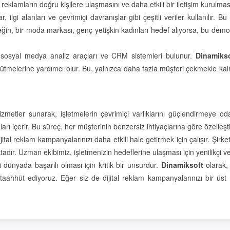
 reklamların doğru kişilere ulaşmasını ve daha etkili bir iletişim kurulmas
, ilgi alanları ve çevrimiçi davranışlar gibi çeşitli veriler kullanılır.
ğin, bir moda markası, genç yetişkin kadınları hedef alıyorsa, bu demograf
, sosyal medya analiz araçları ve CRM sistemleri bulunur.
Dinamikso
ürütmelerine yardımcı olur. Bu, yalnızca daha fazla müşteri çekmekle ka
izmetler sunarak, işletmelerin çevrimiçi varlıklarını güçlendirmeye oda
ı içerir. Bu süreç, her müşterinin benzersiz ihtiyaçlarına göre özelleştir
dijital reklam kampanyalarınızı daha etkili hale getirmek için çalışır. Şirke
adır. Uzman ekibimiz, işletmenizin hedeflerine ulaşması için yenilikçi v
i dünyada başarılı olması için kritik bir unsurdur.
Dinamiksoft
olarak,
taahhüt ediyoruz. Eğer siz de dijital reklam kampanyalarınızı bir üst 