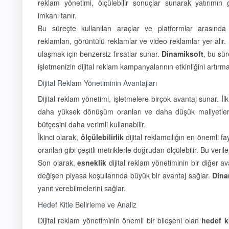
reklam yönetimi, ölçülebilir sonuçlar sunarak yatırım
imkanı tanır.
Bu süreçte kullanılan araçlar ve platformlar arasın
reklamları, görüntülü reklamlar ve video reklamlar yer alır. H
ulaşmak için benzersiz fırsatlar sunar.
Dinamiksoft
, bu sü
işletmenizin dijital reklam kampanyalarının etkinliğini artırma
Dijital Reklam Yönetiminin Avantajları
Dijital reklam yönetimi, işletmelere birçok avantaj sunar. İl
daha yüksek dönüşüm oranları ve daha düşük maliyetlerle so
bütçesini daha verimli kullanabilir.
İkinci olarak,
ölçülebilirlik
dijital reklamcılığın en önemli fa
oranları gibi çeşitli metriklerle doğrudan ölçülebilir. Bu ver
Son olarak,
esneklik
dijital reklam yönetiminin bir diğer av
değişen piyasa koşullarında büyük bir avantaj sağlar.
Dina
yanıt verebilmelerini sağlar.
Hedef Kitle Belirleme ve Analiz
Dijital reklam yönetiminin önemli bir bileşeni olan
hedef ki