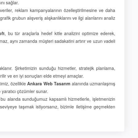
ını sağlar.
 Bu veriler, reklam kampanyalarının özelleştirilmesine ve daha
ik grubun alışveriş alışkanlıklarını ve ilgi alanlarını analiz
ft
, bu tür araçlarla hedef kitle analizini optimize ederek,
lmaz, aynı zamanda müşteri sadakatini artırır ve uzun vadeli
klanır. Şirketimizin sunduğu hizmetler, stratejik planlama,
ilir ve en iyi sonuçları elde etmeyi amaçlar.
timiz, özellikle
Ankara Web Tasarım
alanında uzmanlaşmış
e yaratıcı çözümler sunar.
 bu alanda sunduğumuz kapsamlı hizmetlerle, işletmenizin
seviyeye taşımak istiyorsanız, bizimle iletişime geçmekten