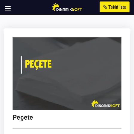
Teklif İste
Peçete