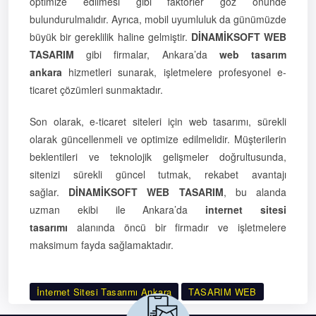
optimize edilmesi gibi faktörler göz önünde
bulundurulmalıdır. Ayrıca, mobil uyumluluk da günümüzde
büyük bir gereklilik haline gelmiştir.
DİNAMİKSOFT WEB
TASARIM
gibi firmalar, Ankara’da
web tasarım
ankara
hizmetleri sunarak, işletmelere profesyonel e-
ticaret çözümleri sunmaktadır.
Son olarak, e-ticaret siteleri için web tasarımı, sürekli
olarak güncellenmeli ve optimize edilmelidir. Müşterilerin
beklentileri ve teknolojik gelişmeler doğrultusunda,
sitenizi sürekli güncel tutmak, rekabet avantajı
sağlar.
DİNAMİKSOFT WEB TASARIM
, bu alanda
uzman ekibi ile Ankara’da
internet sitesi
tasarımı
alanında öncü bir firmadır ve işletmelere
maksimum fayda sağlamaktadır.
İnternet Sitesi Tasarımı Ankara
TASARIM WEB