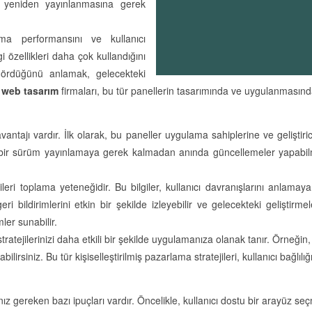
ın yeniden yayınlanmasına gerek
ama performansını ve kullanıcı
i özellikleri daha çok kullandığını
gördüğünü anlamak, gelecekteki
 web tasarım
firmaları, bu tür panellerin tasarımında ve uygulanmasınd
antajı vardır. İlk olarak, bu paneller uygulama sahiplerine ve geliştiri
i bir sürüm yayınlamaya gerek kalmadan anında güncellemeler yapabilmey
ilgileri toplama yeteneğidir. Bu bilgiler, kullanıcı davranışlarını anla
ri bildirimlerini etkin bir şekilde izleyebilir ve gelecekteki geliştirmele
ler sunabilir.
ratejilerinizi daha etkili bir şekilde uygulamanıza olanak tanır. Örneğin, k
abilirsiniz. Bu tür kişiselleştirilmiş pazarlama stratejileri, kullanıcı bağlı
z gereken bazı ipuçları vardır. Öncelikle, kullanıcı dostu bir arayüz seç