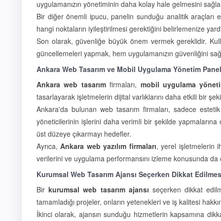
uygulamanızın yönetiminin daha kolay hale gelmesini sağlar. K
Bir diğer önemli ipucu, panelin sunduğu analitik araçları e
hangi noktaların iyileştirilmesi gerektiğini belirlemenize yard
Son olarak, güvenliğe büyük önem vermek gereklidir. Kullan
güncellemeleri yapmak, hem uygulamanızın güvenliğini sağla
Ankara Web Tasarım ve Mobil Uygulama Yönetim Panel
Ankara web tasarım
firmaları,
mobil uygulama yöneti
tasarlayarak işletmelerin dijital varlıklarını daha etkili bir ş
Ankara'da bulunan web tasarım firmaları, sadece esteti
yöneticilerinin işlerini daha verimli bir şekilde yapmalarına
üst düzeye çıkarmayı hedefler.
Ayrıca,
Ankara web yazılım firmaları
, yerel işletmelerin 
verilerini ve uygulama performansını izleme konusunda da da
Kurumsal Web Tasarım Ajansı Seçerken Dikkat Edilmes
Bir
kurumsal web tasarım ajansı
seçerken dikkat edilm
tamamladığı projeler, onların yetenekleri ve iş kalitesi hakkın
İkinci olarak, ajansın sunduğu hizmetlerin kapsamına dikka