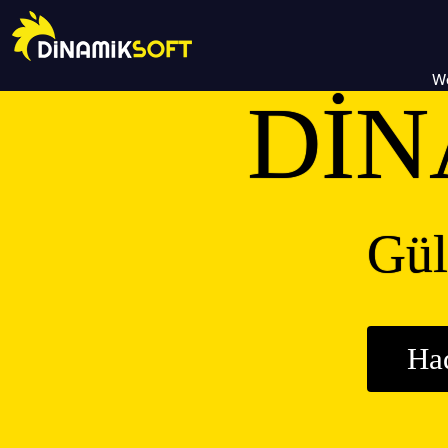
We
DİN
Gül
Ha