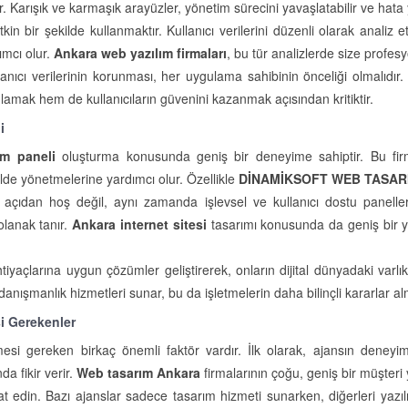
arışık ve karmaşık arayüzler, yönetim sürecini yavaşlatabilir ve hata yap
tkin bir şekilde kullanmaktır. Kullanıcı verilerini düzenli olarak ana
ımcı olur.
Ankara web yazılım firmaları
, bu tür analizlerde size profesy
ıcı verilerinin korunması, her uygulama sahibinin önceliği olmalıdır. 
mak hem de kullanıcıların güvenini kazanmak açısından kritiktir.
i
m paneli
oluşturma konusunda geniş bir deneyime sahiptir. Bu firmala
ekilde yönetmelerine yardımcı olur. Özellikle
DİNAMİKSOFT WEB TASAR
k açıdan hoş değil, aynı zamanda işlevsel ve kullanıcı dostu panel
 olanak tanır.
Ankara internet sitesi
tasarımı konusunda da geniş bir y
ihtiyaçlarına uygun çözümler geliştirerek, onların dijital dünyadaki varlık
nışmanlık hizmetleri sunar, bu da işletmelerin daha bilinçli kararlar al
i Gerekenler
esi gereken birkaç önemli faktör vardır. İlk olarak, ajansın deney
da fikir verir.
Web tasarım Ankara
firmalarının çoğu, geniş bir müşteri 
t edin. Bazı ajanslar sadece tasarım hizmeti sunarken, diğerleri yazı