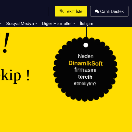
Teklif İste
Canlı Destek
Sosyal Medya
Diğer Hizmetler
İletişim
T
!
Neden
DinamikSoft
firmasını
kip !
tercih
etmeliyim?