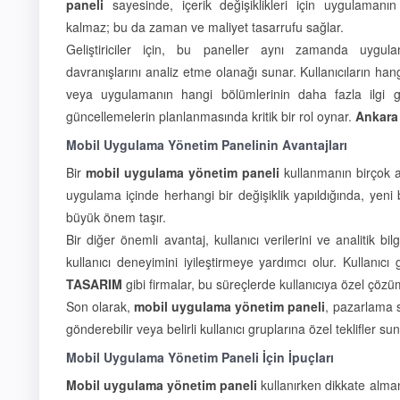
paneli
sayesinde, içerik değişiklikleri için uygulaman
kalmaz; bu da zaman ve maliyet tasarrufu sağlar.
Geliştiriciler için, bu paneller aynı zamanda uygul
davranışlarını analiz etme olanağı sunar. Kullanıcıların hang
veya uygulamanın hangi bölümlerinin daha fazla ilgi 
güncellemelerin planlanmasında kritik bir rol oynar.
Ankara
Mobil Uygulama Yönetim Panelinin Avantajları
Bir
mobil uygulama yönetim paneli
kullanmanın birçok av
uygulama içinde herhangi bir değişiklik yapıldığında, yen
büyük önem taşır.
Bir diğer önemli avantaj, kullanıcı verilerini ve analitik b
kullanıcı deneyimini iyileştirmeye yardımcı olur. Kullanıcı ge
TASARIM
gibi firmalar, bu süreçlerde kullanıcıya özel çözüm
Son olarak,
mobil uygulama yönetim paneli
, pazarlama st
gönderebilir veya belirli kullanıcı gruplarına özel teklifler sun
Mobil Uygulama Yönetim Paneli İçin İpuçları
Mobil uygulama yönetim paneli
kullanırken dikkate almanı