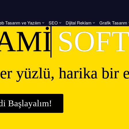
b Tasarım ve Yazılım
SEO
Dijital Reklam
Grafik Tasarım
AMİK
SOF
er yüzlü, harika bir e
di Başlayalım!