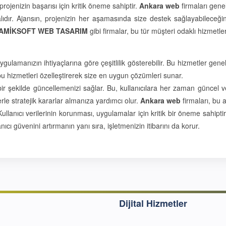
rojenizin başarısı için kritik öneme sahiptir.
Ankara web
firmaları genel
ır. Ajansın, projenizin her aşamasında size destek sağlayabileceğinden
AMİKSOFT WEB TASARIM
gibi firmalar, bu tür müşteri odaklı hizmetleri
gulamanızın ihtiyaçlarına göre çeşitlilik gösterebilir. Bu hizmetler genell
bu hizmetleri özelleştirerek size en uygun çözümleri sunar.
bir şekilde güncellemenizi sağlar. Bu, kullanıcılara her zaman güncel ve 
erle stratejik kararlar almanıza yardımcı olur.
Ankara web
firmaları, bu a
ullanıcı verilerinin korunması, uygulamalar için kritik bir öneme sahip
nıcı güvenini artırmanın yanı sıra, işletmenizin itibarını da korur.
Dijital Hizmetler